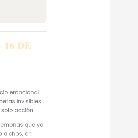
 16 DE
ncio emocional
etas invisibles.
 solo acción.
 memorias que ya
o dichos, en