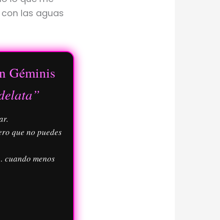
a con las aguas
n Géminis
 delata”
ar.
ero que no puedes
s… cuando menos