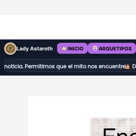
Ir
al
contenido
INICIO
ARQUETIPOS
Lady Astaroth
 Permitimos que el mito nos encuentre.
Dédalo vs Lo