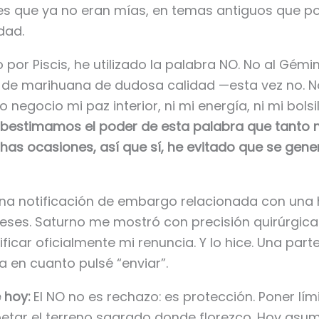
s que ya no eran mías, en temas antiguos que por
dad.
 por Piscis, he utilizado la palabra NO. No al Gémi
 de marihuana de dudosa calidad —esta vez no. No
 negocio mi paz interior, ni mi energía, ni mi bolsil
ubestimamos el poder de esta palabra que tanto 
as ocasiones, así que sí, he evitado que se gen
una notificación de embargo relacionada con una 
ses. Saturno me mostró con precisión quirúrgica
ficar oficialmente mi renuncia. Y lo hice. Una part
 en cuanto pulsé “enviar”.
 hoy:
El NO no es rechazo: es protección. Poner lím
petar el terreno sagrado donde florezco. Hoy asu