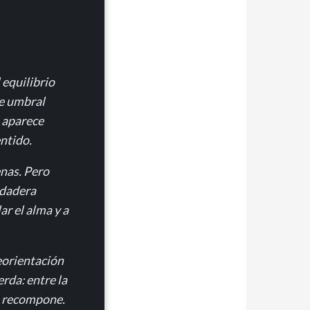
 equilibrio
se umbral
 aparece
ntido.
nas. Pero
rdadera
r el alma y a
reorientación
erda: entre la
e recompone.