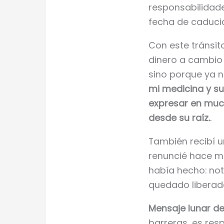
responsabilidade
fecha de caduci
Con este tránsito
dinero a cambio
sino porque ya no
mi medicina y s
expresar en much
desde su raíz.
.
También recibí 
renuncié hace me
había hecho: noti
quedado liberada
Mensaje lunar de
barreras, es res