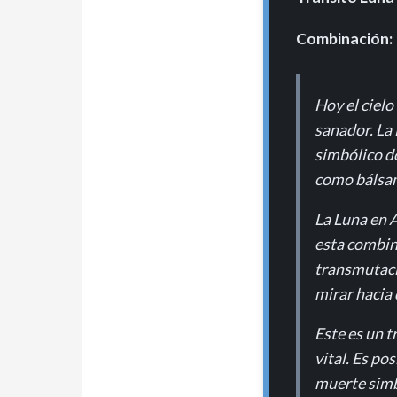
Combinación:
Hoy el cielo
sanador. La 
simbólico d
como bálsamo
La Luna en 
esta combin
transmutaci
mirar hacia 
Este es un t
vital. Es po
muerte simb