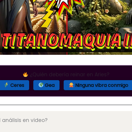
¿Quién debería reinar en Aries?
Ceres
Gea
Ninguna vibra conmigo
l análisis en video?