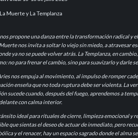
La Muerte y La Templanza
 nos propone una danza entre la transformación radical y el
Muerte nos invita a soltar lo viejo sin miedo, a atravesar e
onde ya no se puede volver atrás. La Templanza, en cambio,
: no para frenar el cambio, sino para suavizarlo y darle se
Aries nos empuja al movimiento, al impulso de romper cade
ación enseña que no toda ruptura debe ser violenta. La ve
ón sucede cuando, después del fuego, aprendemos a templa
delante con calma interior.
ránsito ideal para rituales de cierre, limpieza emocional y 
sible que sientas el deseo de actuar de inmediato, pero recu
ólica y el renacer, hay un espacio sagrado donde el alma s