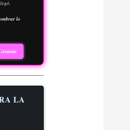
llegó.
nombrar lo
 Géminis
RA LA