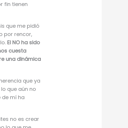
 fin tienen
nis que me pidió
 por rencor,
lo.
El NO ha sido
nos cuesta
ere una dinámica
herencia que ya
 lo que aún no
e de mí ha
ites no es crear
mo lo que me