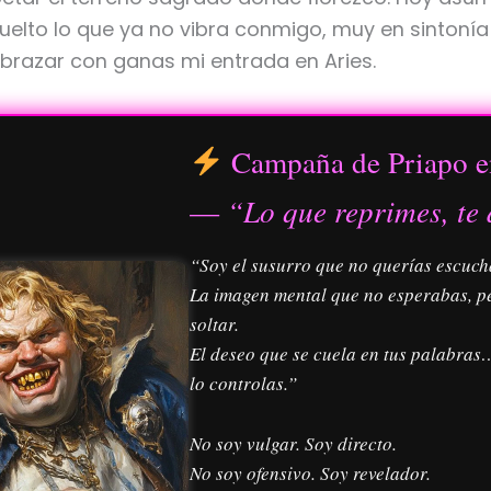
uelto lo que ya no vibra conmigo, muy en sintoní
brazar con ganas mi entrada en Aries.
Campaña de Priapo e
—
“Lo que reprimes, te
“Soy el susurro que no querías escuch
La imagen mental que no esperabas, p
soltar.
El deseo que se cuela en tus palabra
lo controlas.”
No soy vulgar. Soy directo.
No soy ofensivo. Soy revelador.