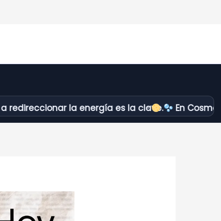
ionar la energía es la clave.
En Cosmópolis no ap