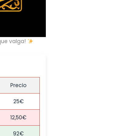
que valga!
Precio
25€
12,50€
92€