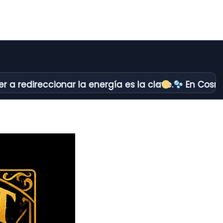
ccionar la energía es la clave.
En Cosmópolis no 