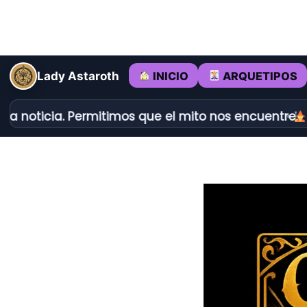
Ir
al
contenido
INICIO
ARQUETIPOS
Lady Astaroth
a. Permitimos que el mito nos encuentre.
Dédalo vs