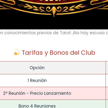
n conocimientos previos de Tarot. ¡No hay excusa 
Tarifas y Bonos del Club
Opción
1 Reunión
2ª Reunión - Precio Lanzamiento
Bono 4 Reuniones