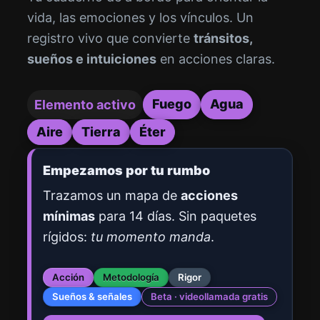
vida, las emociones y los vínculos. Un
registro vivo que convierte
tránsitos,
sueños e intuiciones
en acciones claras.
Fuego
Agua
Elemento activo
Aire
Tierra
Éter
Empezamos por tu rumbo
Trazamos un mapa de
acciones
mínimas
para 14 días. Sin paquetes
rígidos:
tu momento manda
.
Acción
Metodología
Rigor
Sueños & señales
Beta · videollamada gratis