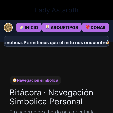
Ir
Lady Astaroth
al
contenido
INICIO
ARQUETIPOS
DONAR
oticia. Permitimos que el mito nos encuentre.
Déda
Navegación simbólica
Bitácora · Navegación
Simbólica Personal
Tu cuaderno de a bordo para orientar la