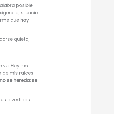
palabra posible.
igencia, silencio
rarme que
hay
darse quieta,
e va. Hoy me
á de mis raíces
 no se hereda: se
us divertidas