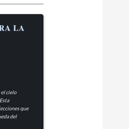
RA LA
el cielo
 Esta
lecciones que
ueda del