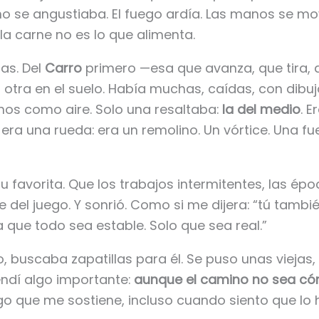
no se angustiaba. El fuego ardía. Las manos se mov
la carne no es lo que alimenta.
as. Del
Carro
primero —esa que avanza, que tira, q
otra en el suelo. Había muchas, caídas, con dibu
finos como aire. Solo una resaltaba:
la del medio
. E
 era una rueda: era un remolino. Un vórtice. Una fu
u favorita. Que los trabajos intermitentes, las ép
 del juego. Y sonrió. Como si me dijera: “tú tambi
a que todo sea estable. Solo que sea real.”
 buscaba zapatillas para él. Se puso unas viejas, 
endí algo importante:
aunque el camino no sea có
lgo que me sostiene, incluso cuando siento que lo 