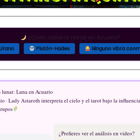
¿Quién debería reinar en Acuario?
Urano
Plutón-Hades
Ninguno vibra conm
o lunar: Luna en Acuario
io · Lady Astaroth interpreta el cielo y el tarot bajo la influenci
grupos
¿Prefieres ver el análisis en video?