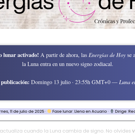
 lunar activado!
A partir de ahora, las
Energías de Hoy
se a
la Luna entra en un nuevo signo zodiacal.
publicación:
Domingo 13 julio · 23:55h GMT+0
—
Luna e
nes, 11 de julio de 2025 ·
Fase lunar: Llena en Acuario ·
Dirige: Re
 actualiza cuando la Luna cambia de signo. No olvides
v