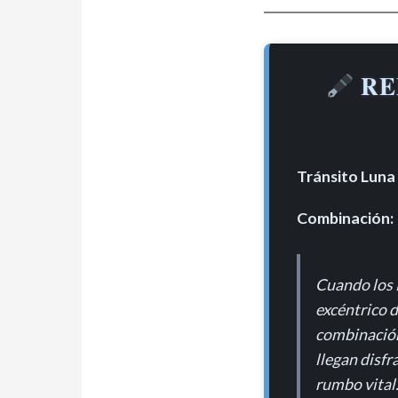
RE
Tránsito Luna
Combinación:
Cuando los 
excéntrico d
combinación
llegan disfr
rumbo vital. 