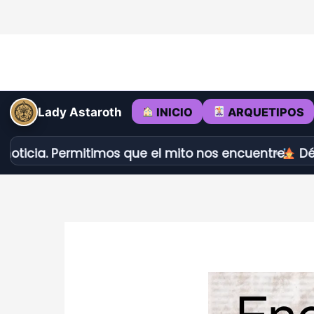
Ir
al
contenido
INICIO
ARQUETIPOS
Lady Astaroth
Permitimos que el mito nos encuentre.
Dédalo vs Lo