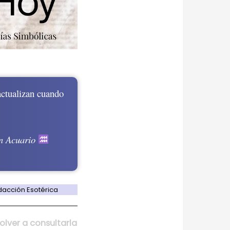
ctualizan cuando
n Acuario
dacción Esotérica
olver a consultarla