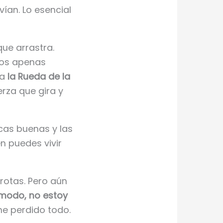
ían. Lo esencial
ue arrastra.
jos apenas
ra
la Rueda de la
erza que gira y
ocas buenas y las
én puedes vivir
rotas. Pero aún
modo, no estoy
he perdido todo.