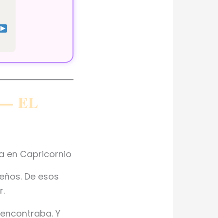
— EL
na en Capricornio
eños. De esos
r.
 encontraba. Y