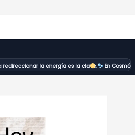
onar la energía es la clave.
En Cosmópolis no apa