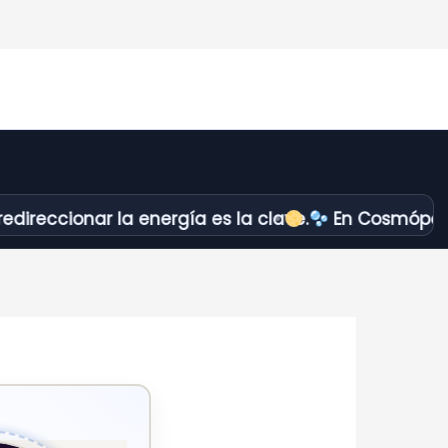
onar la energía es la clave.
En Cosmópolis no apa