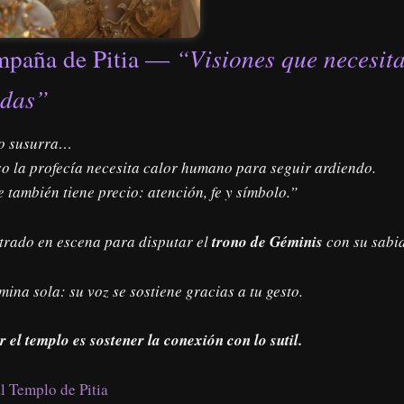
paña de Pitia —
“Visiones que necesita
idas”
lo susurra…
so la profecía necesita calor humano para seguir ardiendo.
e también tiene precio: atención, fe y símbolo.”
ntrado en escena para disputar el
trono de Géminis
con su sabi
ina sola: su voz se sostiene gracias a tu gesto.
r el templo es sostener la conexión con lo sutil.
l Templo de Pitia