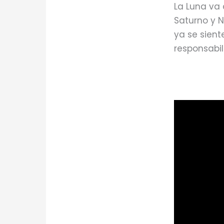
La Luna va 
Saturno y 
ya se sient
responsabil