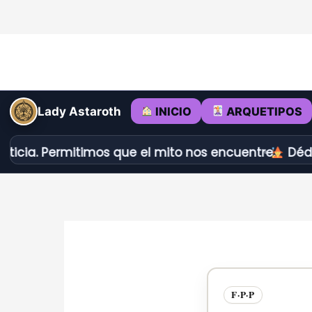
Ir
al
contenido
INICIO
ARQUETIPOS
Lady Astaroth
Permitimos que el mito nos encuentre.
Dédalo vs Lok
F·P·P