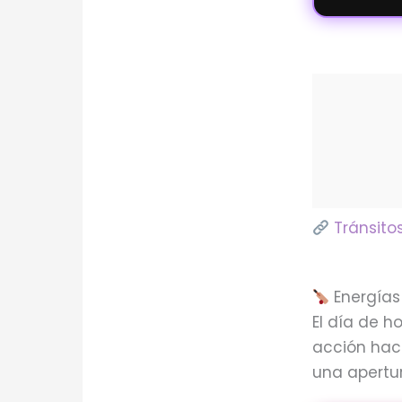
Tránsito
Energías 
El día de h
acción haci
una apertu