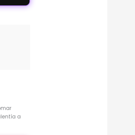
tomar
lentía a