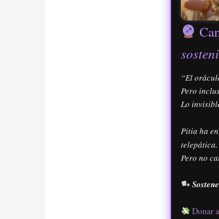
Cam
sosten
“El orácu
Pero inclu
Lo invisibl
Pitia ha e
telepática.
Pero no cam
Sostene
Donar a