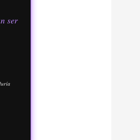
n ser
duría