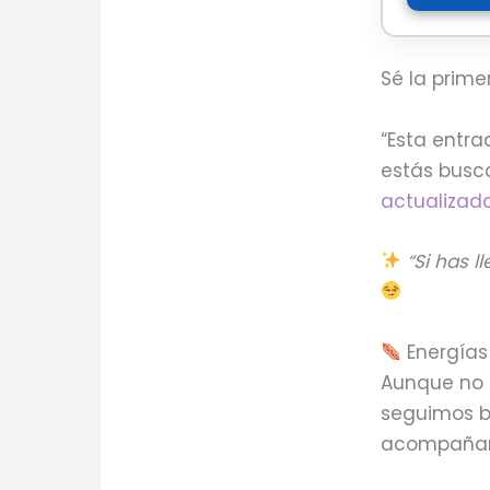
Sé la prime
“Esta entr
estás busc
actualizada
“Si has l
Energías 
Aunque no s
seguimos ba
acompañar