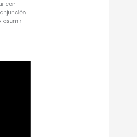
ar con
conjunción
 y asumir