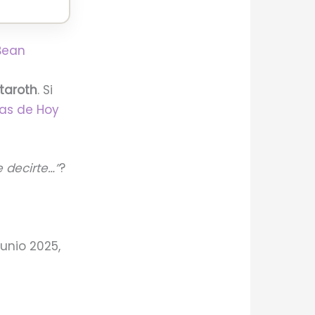
Bean
taroth
. Si
ías de Hoy
e decirte…”
?
unio 2025,