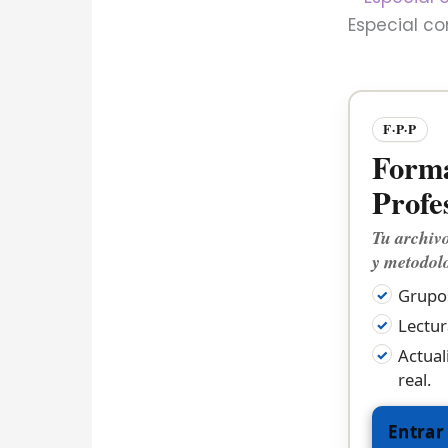
Especial co
F·P·P
Forma
Profe
Tu archivo
y metodolo
Grupos
Lectur
Actual
real.
Entrar