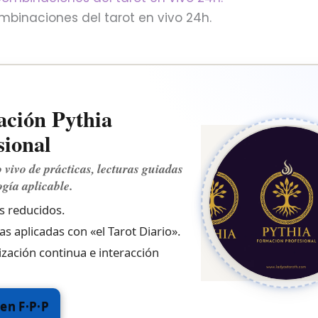
mbinaciones del tarot en vivo 24h.
ción Pythia
sional
 vivo de prácticas, lecturas guiadas
gía aplicable.
 reducidos.
as aplicadas con «el Tarot Diario».
ización continua e interacción
 en F·P·P