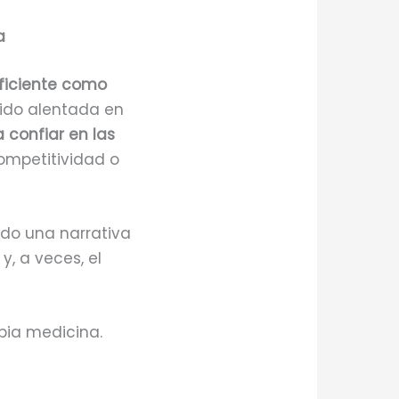
a
uficiente como
sido alentada en
a confiar en las
ompetitividad o
ndo una narrativa
y, a veces, el
opia medicina.