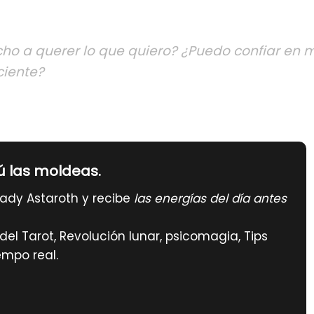
ho a querer lo que quiero? ¿Puedo confiar en m
ciente?
ú las moldeas.
ady Astaroth y recibe
las energías del día antes
el Tarot, Revolución lunar, psicomagia, Tips
empo real.