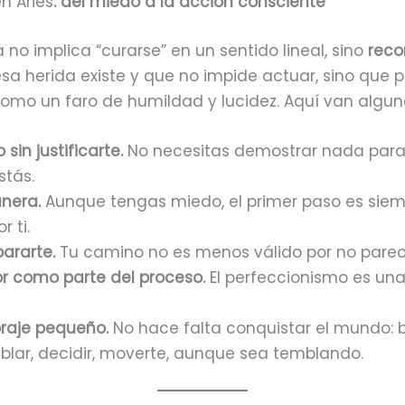
n Aries
: del miedo a la acción consciente
 no implica “curarse” en un sentido lineal, sino
reco
esa herida existe y que no impide actuar, sino que 
o un faro de humildad y lucidez. Aquí van alguna
sin justificarte.
No necesitas demostrar nada para
stás.
anera.
Aunque tengas miedo, el primer paso es siem
 ti.
ararte.
Tu camino no es menos válido por no parece
or como parte del proceso.
El perfeccionismo es un
oraje pequeño.
No hace falta conquistar el mundo: 
blar, decidir, moverte, aunque sea temblando.