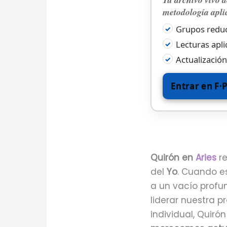
metodología apli
Grupos reduc
Lecturas apli
Actualización
Entrar en F·
Quirón en
Aries
r
del
Yo
. Cuando es
a un vacío profun
liderar nuestra pr
individual, Quir