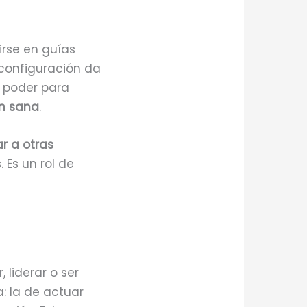
irse en guías
 configuración da
n poder para
ón sana
.
r a otras
 Es un rol de
 liderar o ser
: la de actuar