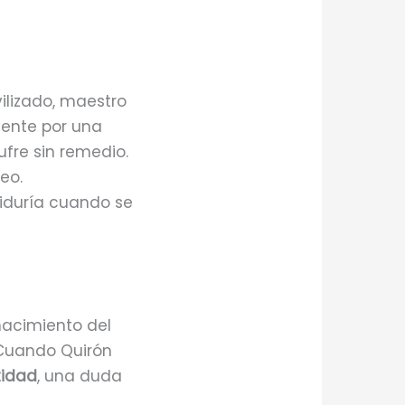
vilizado, maestro
mente por una
fre sin remedio.
eo.
iduría cuando se
 nacimiento del
. Cuando Quirón
tidad
, una duda