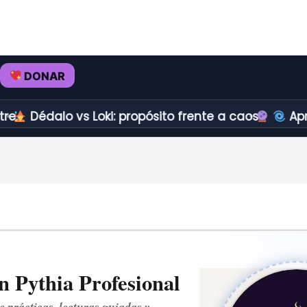
DONAR
dalo vs Loki: propósito frente a caos.
Aprender a
 Pythia Profesional
e prácticas, lecturas guiadas y