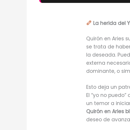
La herida del Y
Quirón en Aries 
se trata de hab
la deseada. Pued
externa necesari
dominante, o sim
Esto deja un pat
El “yo no puedo”
un temor a inicia
Quirón en Aries b
deseo de avanzar