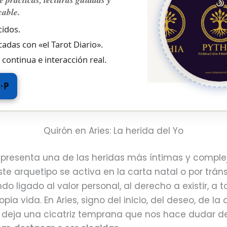
cable.
idos.
cadas con «el Tarot Diario».
 continua e interacción real.
P·P
Quirón en Aries: La herida del Yo
epresenta una de las heridas más íntimas y complej
te arquetipo se activa en la carta natal o por tráns
do ligado al valor personal, al derecho a existir, a
opia vida. En Aries, signo del inicio, del deseo, de la
ón deja una cicatriz temprana que nos hace dudar d