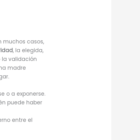
En muchos casos,
ridad
, la elegida,
 la validación
 una madre
gar.
se o a exponerse.
ién puede haber
erno entre el