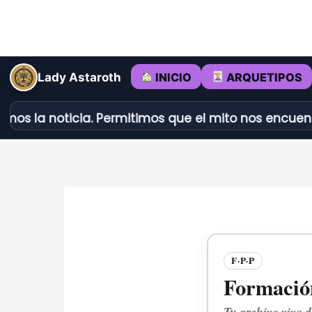
Ir
al
contenido
INICIO
ARQUETIPOS
Lady Astaroth
 noticia. Permitimos que el mito nos encuentre.
Dé
F·P·P
Formación
Tu archivo vivo d