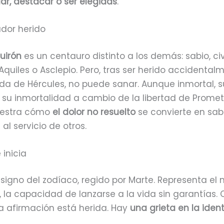
, destacar o ser elegidas
.
ador herido
uirón
es un centauro distinto a los demás: sabio, ci
quiles o Asclepio. Pero, tras ser herido accidental
a de Hércules, no puede sanar. Aunque inmortal, su
 su inmortalidad a cambio de la libertad de Promet
uestra cómo
el dolor no resuelto
se convierte en sab
al servicio de otros.
 inicia
 signo del zodíaco, regido por Marte. Representa el
al, la capacidad de lanzarse a la vida sin garantías
ta afirmación está herida. Hay
una grieta en la iden