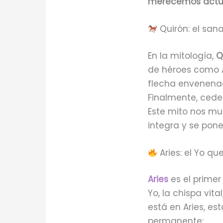
merecemos actuar
Quirón: el san
En la mitología,
Q
de héroes como A
flecha envenenad
Finalmente, cede
Este mito nos m
integra y se pone 
Aries: el Yo que
Aries
es el primer
Yo, la chispa vit
está en Aries, es
permanente: