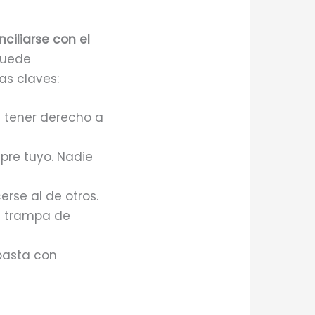
nciliarse con el
puede
s claves:
 tener derecho a
pre tuyo. Nadie
rse al de otros.
a trampa de
basta con