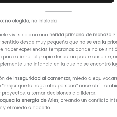
o: no elegida, no iniciada
suele vivirse como una
herida primaria de rechazo
. 
er sentido desde muy pequeña que
no se era la prio
e haber experiencias tempranas donde no se sintió
a para afirmar el propio deseo: un padre ausente,
plemente una infancia en la que no se encontró lu
rón de
inseguridad al comenzar
, miedo a equivocar
 o “mejor que lo haga otra persona” nace ahí. Tamb
r proyectos, a tomar decisiones o a liderar.
loquea la energía de Aries
, creando un conflicto int
 y el miedo a hacerlo.