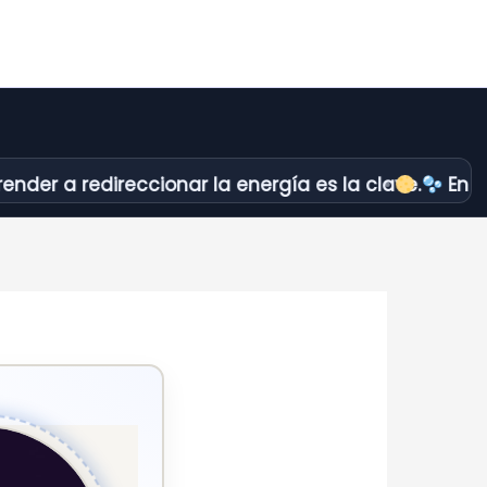
 redireccionar la energía es la clave.
En Cosmópo