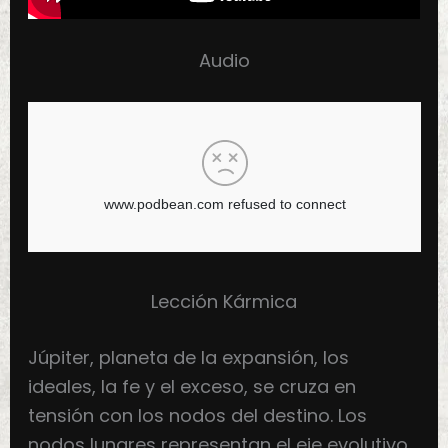
Audio
Lección Kármica
Júpiter, planeta de la expansión, los
ideales, la fe y el exceso, se cruza en
tensión con los nodos del destino. Los
nodos lunares representan el eje evolutivo