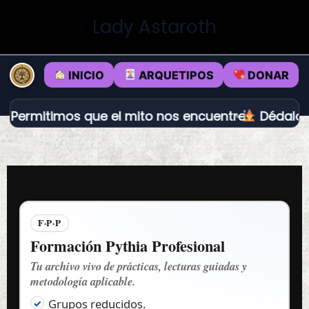
Ir
Lady Astaroth
al
contenido
INICIO
ARQUETIPOS
DONAR
imos que el mito nos encuentre.
Dédalo vs Loki: 
F·P·P
Formación Pythia Profesional
Tu archivo vivo de prácticas, lecturas guiadas y
metodología aplicable.
Grupos reducidos.