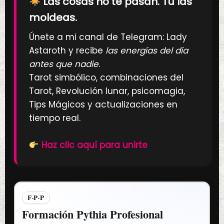
Las cosas no te pasan. Tú las
moldeas.
Únete a mi canal de Telegram: Lady
Astaroth y recibe
las energías del día
antes que nadie
.
Tarot simbólico, combinaciones del
Tarot, Revolución lunar, psicomagia,
Tips Mágicos y actualizaciones en
tiempo real.
Haz clic aquí para unirte
F·P·P
Formación Pythia Profesional