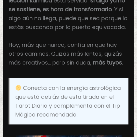
lección kármica
está servida:
si algo ya no
se sostiene, es hora de transformarlo
. Y si
algo aún no llega, puede que sea porque lo
estás buscando por la puerta equivocada.
Hoy, más que nunca, confía en que hay
otros caminos. Quizás más lentos, quizás
más creativos… pero sin duda,
más tuyos
.
Conecta con la energía astrológica
que está detrás de esta tirada en el
Tarot Diario y complementa con el Tip
Mágico recomendado.