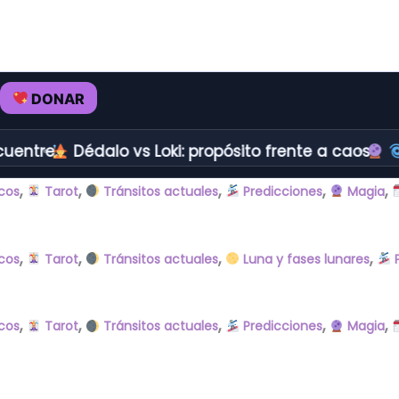
DONAR
entre.
Dédalo vs Loki: propósito frente a caos.
,
,
,
,
,
cos
Tarot
Tránsitos actuales
Predicciones
Magia
,
,
,
,
cos
Tarot
Tránsitos actuales
Luna y fases lunares
P
,
,
,
,
,
cos
Tarot
Tránsitos actuales
Predicciones
Magia