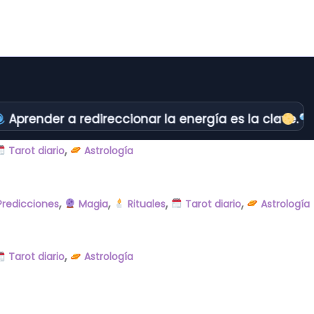
Aprender a redireccionar la energía es la clave.
E
,
Tarot diario
Astrología
,
,
,
,
redicciones
Magia
Rituales
Tarot diario
Astrología
,
Tarot diario
Astrología