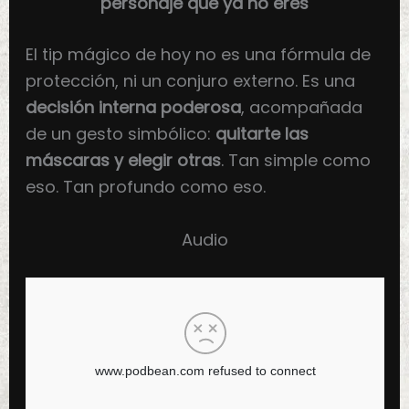
personaje que ya no eres
El tip mágico de hoy no es una fórmula de
protección, ni un conjuro externo. Es una
decisión interna poderosa
, acompañada
de un gesto simbólico:
quitarte las
máscaras y elegir otras
. Tan simple como
eso. Tan profundo como eso.
Audio