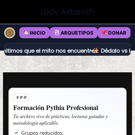
Ir
Lady Astaroth
al
contenido
INICIO
ARQUETIPOS
DONAR
 que el mito nos encuentre.
Dédalo vs Loki: propó
F·P·P
Formación Pythia Profesional
Tu archivo vivo de prácticas, lecturas guiadas y
metodología aplicable.
Grupos reducidos.