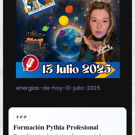
energias-de-hoy-13-julio-2025
F·P·P
Formación Pythia Profesional