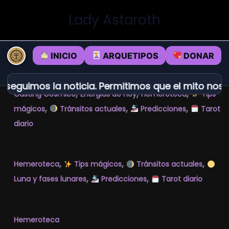
Ir
Lady Astaroth
al
contenido
INICIO
ARQUETIPOS
DONAR
seguimos la noticia. Permitimos que el mito nos e
,
,
,
Casting Cósmico
Energias de hoy
Hemeroteca
Tips
,
,
,
mágicos
Tránsitos actuales
Predicciones
Tarot
diario
,
,
,
Hemeroteca
Tips mágicos
Tránsitos actuales
,
,
Luna y fases lunares
Predicciones
Tarot diario
Hemeroteca