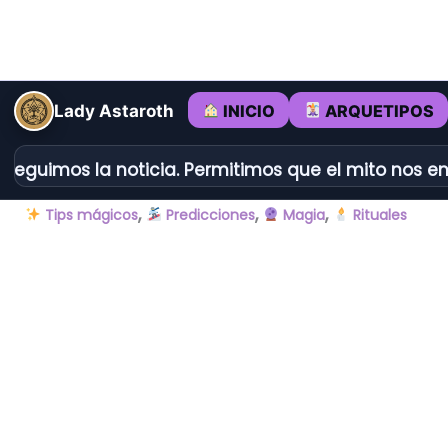
Ir
al
contenido
INICIO
ARQUETIPOS
Lady Astaroth
eguimos la noticia. Permitimos que el mito nos enc
,
,
,
Tips mágicos
Predicciones
Magia
Rituales