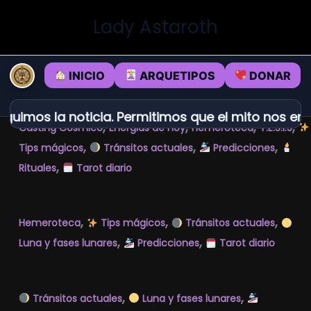
Ir
Lady Astaroth
al
contenido
INICIO
ARQUETIPOS
DONAR
uimos la noticia. Permitimos que el mito nos encu
,
,
,
,
Casting Cósmico
Energias de hoy
Hemeroteca
T.E.S.I.S
,
,
,
Tips mágicos
Tránsitos actuales
Predicciones
,
Rituales
Tarot diario
,
,
,
Hemeroteca
Tips mágicos
Tránsitos actuales
,
,
Luna y fases lunares
Predicciones
Tarot diario
,
,
Tránsitos actuales
Luna y fases lunares