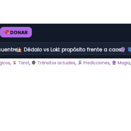
DONAR
entre.
Dédalo vs Loki: propósito frente a caos.
,
,
,
,
gicos
Tarot
Tránsitos actuales
Predicciones
Magia