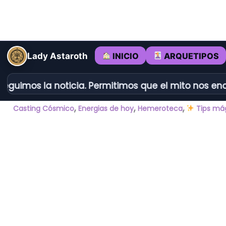
Ir
al
contenido
INICIO
ARQUETIPOS
Lady Astaroth
guimos la noticia. Permitimos que el mito nos encu
,
,
,
Casting Cósmico
Energias de hoy
Hemeroteca
Tips má