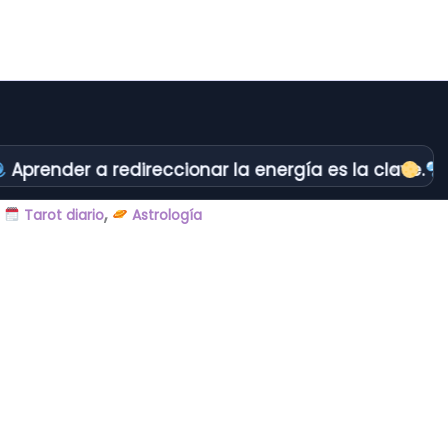
Aprender a redireccionar la energía es la clave.
E
,
,
Tarot diario
Astrología