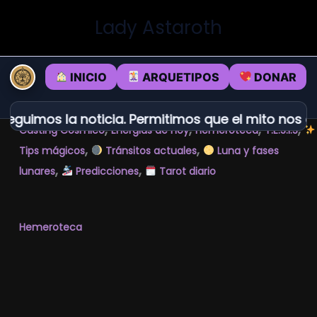
Ir
Lady Astaroth
al
contenido
INICIO
ARQUETIPOS
DONAR
eguimos la noticia. Permitimos que el mito nos en
,
,
,
,
Casting Cósmico
Energias de hoy
Hemeroteca
T.E.S.I.S
,
,
Tips mágicos
Tránsitos actuales
Luna y fases
,
,
lunares
Predicciones
Tarot diario
Hemeroteca