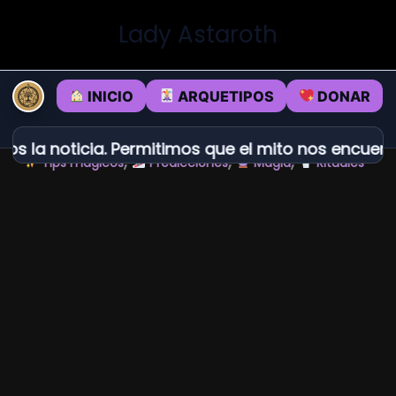
Ir
Lady Astaroth
al
contenido
INICIO
ARQUETIPOS
DONAR
s la noticia. Permitimos que el mito nos encuentr
,
,
,
Tips mágicos
Predicciones
Magia
Rituales