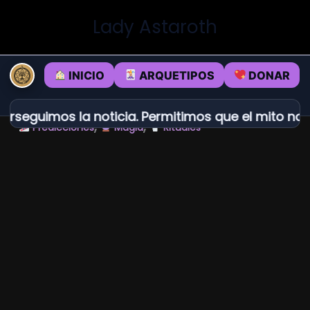
Ir
Lady Astaroth
al
contenido
INICIO
ARQUETIPOS
DONAR
rseguimos la noticia. Permitimos que el mito nos
,
,
Predicciones
Magia
Rituales