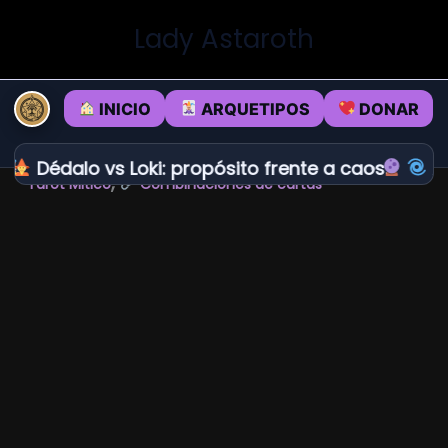
Ir
Lady Astaroth
al
contenido
INICIO
ARQUETIPOS
DONAR
e.
Dédalo vs Loki: propósito frente a caos.
Ap
,
Tarot Mitico
Combinaciones de cartas