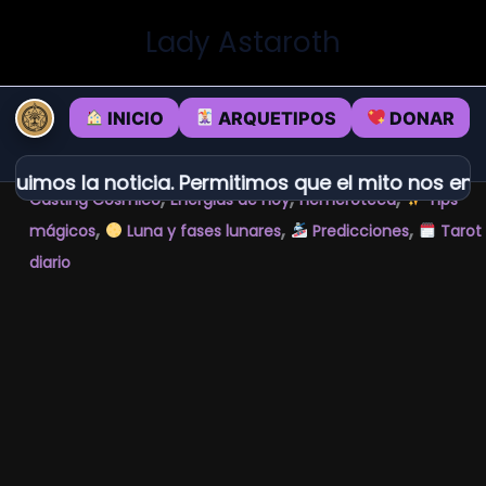
Ir
Lady Astaroth
al
contenido
INICIO
ARQUETIPOS
DONAR
uimos la noticia. Permitimos que el mito nos enc
,
,
,
Casting Cósmico
Energias de hoy
Hemeroteca
Tips
,
,
,
mágicos
Luna y fases lunares
Predicciones
Tarot
diario