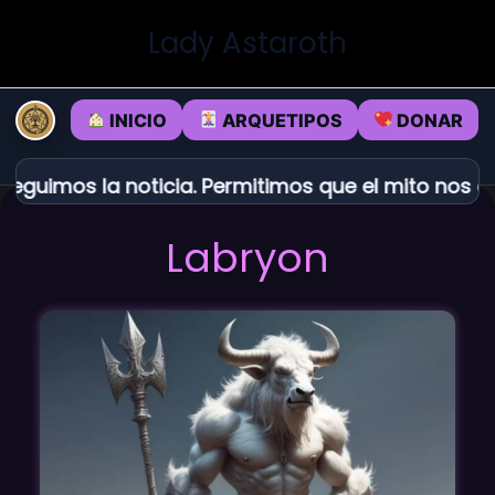
Ir
Lady Astaroth
al
contenido
INICIO
ARQUETIPOS
DONAR
guimos la noticia. Permitimos que el mito nos en
Labryon