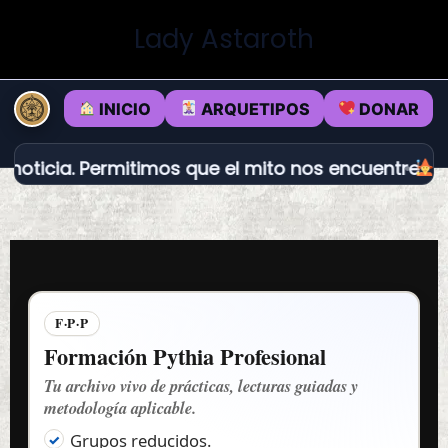
Ir
Lady Astaroth
al
contenido
INICIO
ARQUETIPOS
DONAR
ia. Permitimos que el mito nos encuentre.
Dédalo
F·P·P
Formación Pythia Profesional
Tu archivo vivo de prácticas, lecturas guiadas y
metodología aplicable.
Grupos reducidos.