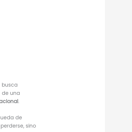
e busca
s de una
lacional
.
squeda de
 perderse, sino