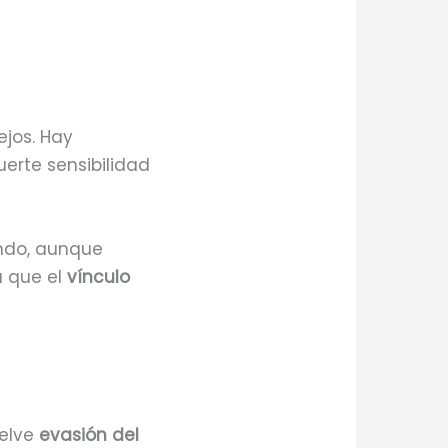
ejos. Hay
erte sensibilidad
ndo, aunque
a que el
vínculo
uelve
evasión del