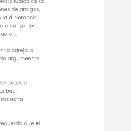
ecto lúdico de la
iones de amigos,
o la diplomacia
a alcanzar los
fueran.
 la pareja, o
ando argumentos
 se activan
 Es buen
a escucha
. Recuerda que
el