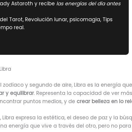
ady Astaroth y recibe
las energías del día antes
el Tarot, Revolución lunar, psicomagia, Tips
empo real.
Libra
l zodíaco y segundo de aire, Libra es la energía qu
r y equilibrar
. Representa la capacidad de ver má
encontrar puntos medios, y de
crear belleza en lo re
, Libra expresa la estética, el deseo de paz y la bú
una energía que vive a través del otro, pero no para