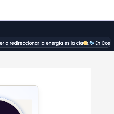
reccionar la energía es la clave.
En Cosmópolis n