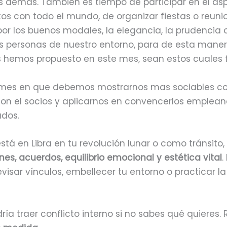
s demás. También es tiempo de participar en el asp
tos con todo el mundo, de organizar fiestas o reun
por los buenos modales, la elegancia, la prudencia 
las personas de nuestro entorno, para de esta maner
s hemos propuesto en este mes, sean estos cuales 
l mes en que debemos mostrarnos mas sociables con
 con el socios y aplicarnos en convencerlos emple
dos.
tá en Libra en tu revolución lunar o como tránsito,
nes, acuerdos, equilibrio emocional y estética vital
.
isar vínculos, embellecer tu entorno o practicar l
ría traer conflicto interno si no sabes qué quieres