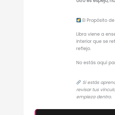
otro es espejo, 
El Propósito de
Libra viene a ens
interior que se r
reflejo.
No estás aquí pa
Si estás apren
revisar tus víncu
empieza dentro.