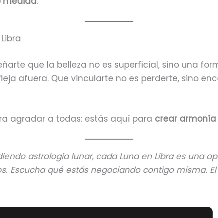
no medida
.
 Libra
eñarte que la belleza no es superficial, sino una for
efleja afuera. Que vincularte no es perderte, sino enc
ra agradar a todas: estás aquí para
crear armonía
diendo astrología lunar, cada Luna en Libra es una o
los. Escucha qué estás negociando contigo misma. El 