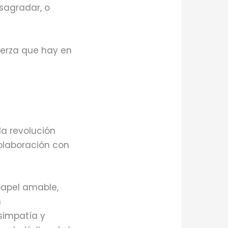
sagradar, o
uerza que hay en
la revolución
olaboración con
papel amable,
n
simpatía y