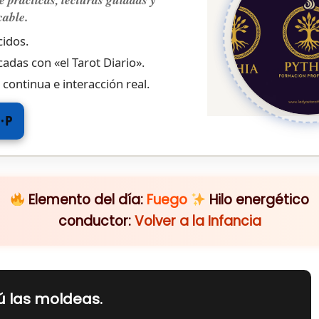
cable.
idos.
cadas con «el Tarot Diario».
 continua e interacción real.
P·P
Elemento del día:
Fuego
Hilo energético
conductor:
Volver a la Infancia
ú las moldeas.