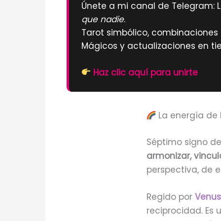
Únete a mi canal de Telegram: L
que nadie
.
Tarot simbólico, combinaciones d
Mágicos y actualizaciones en ti
Haz clic aquí para unirte
La energía de 
Séptimo signo de
armonizar, vincula
perspectiva, de 
Regido por
Venus
reciprocidad. Es 