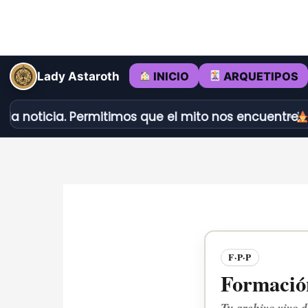
Ir
al
contenido
INICIO
ARQUETIPOS
Lady Astaroth
cia. Permitimos que el mito nos encuentre.
Dédalo 
F·P·P
Formación
Tu archivo vivo d