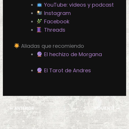
YouTube: videos y podcast
Instagram
Facebook
Threads
Aliadas que recomiendo
El hechizo de Morgana
El Tarot de Andres
ANTERIOR
SIGUIENTE