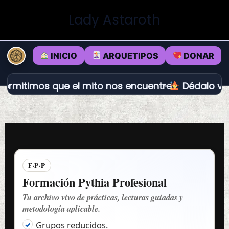
Ir
Lady Astaroth
al
contenido
INICIO
ARQUETIPOS
DONAR
 que el mito nos encuentre.
Dédalo vs Loki: prop
F·P·P
Formación Pythia Profesional
Tu archivo vivo de prácticas, lecturas guiadas y
metodología aplicable.
Grupos reducidos.