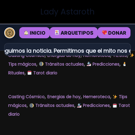
Ir
Lady Astaroth
al
contenido
INICIO
ARQUETIPOS
DONAR
guimos la noticia. Permitimos que el mito nos enc
,
,
,
,
Casting Cósmico
Energias de hoy
Hemeroteca
T.E.S.I.S
,
,
,
Tips mágicos
Tránsitos actuales
Predicciones
,
Rituales
Tarot diario
,
,
,
Casting Cósmico
Energias de hoy
Hemeroteca
Tips
,
,
,
mágicos
Tránsitos actuales
Predicciones
Tarot
diario