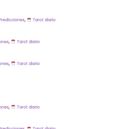
,
redicciones
Tarot diario
,
ones
Tarot diario
,
ones
Tarot diario
,
ones
Tarot diario
,
redicciones
Tarot diario