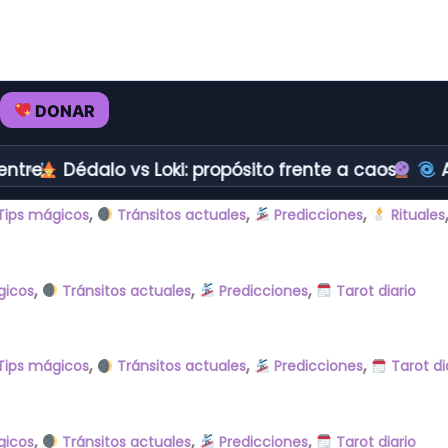
DONAR
tre.
Dédalo vs Loki: propósito frente a caos.
Ap
,
,
,
Tips mágicos
Tránsitos actuales
Predicciones
Rituales
,
,
,
gicos
Tránsitos actuales
Predicciones
Tarot diario
,
,
,
Tips mágicos
Tránsitos actuales
Predicciones
Tarot di
,
,
,
gicos
Tránsitos actuales
Predicciones
Tarot diario