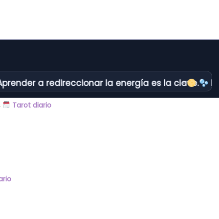
render a redireccionar la energía es la clave.
En 
,
Tarot diario
ario