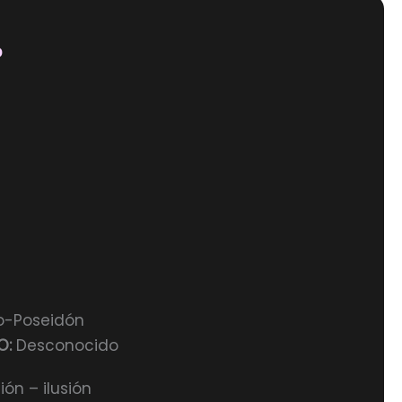
O
-Poseidón
O:
Desconocido
ión – ilusión