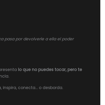
a pasa por devolverle a ella el poder
epresenta
lo que no puedes tocar, pero te
ncla.
, inspira, conecta… o desborda.