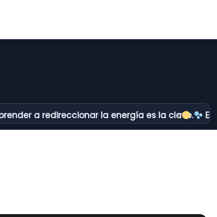
r a redireccionar la energía es la clave.
En Cosmó