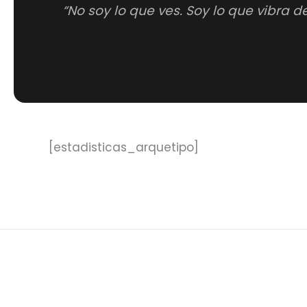
“No soy lo que ves. Soy lo que vibra de
[estadisticas_arquetipo]
ANTERIOR
Hades/Plutón