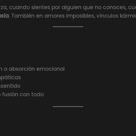
a, cuando sientes por alguien que no conoces, cu
asía
. También en amores imposibles, vínculos kármi
ón o absorción emocional
mpáticas
nsentido
 fusión con todo