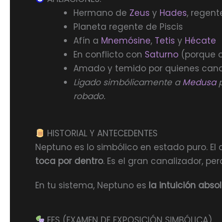
Hermano de
Zeus
y
Hades
, regent
Planeta regente de Piscis
Afín a
Mnemósine
,
Tetis
y
Hécate
En conflicto con
Saturno
(porque o
Amado y temido por quienes cana
Ligado simbólicamente a
Medusa
robado.
HISTORIAL Y ANTECEDENTES
Neptuno es lo simbólico en estado puro. El 
toca por dentro
. Es el gran canalizador, pe
En tu sistema, Neptuno es
la intuición abso
EES (EXAMEN DE EXPOSICIÓN SIMBÓLICA)