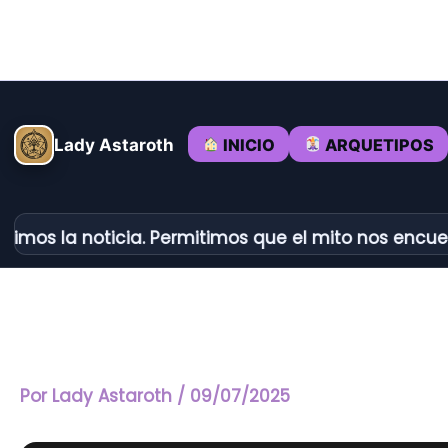
Ir
al
contenido
INICIO
ARQUETIPOS
Lady Astaroth
la noticia. Permitimos que el mito nos encuentre.
Por
Lady Astaroth
/
09/07/2025