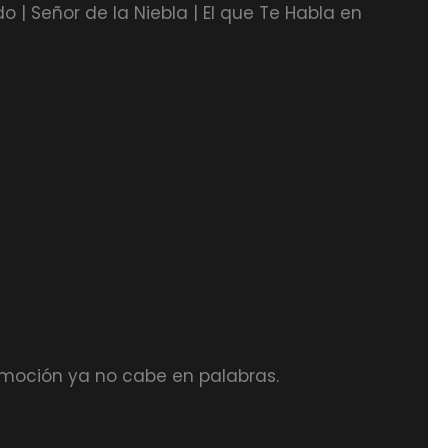
o | Señor de la Niebla | El que Te Habla en
emoción ya no cabe en palabras.