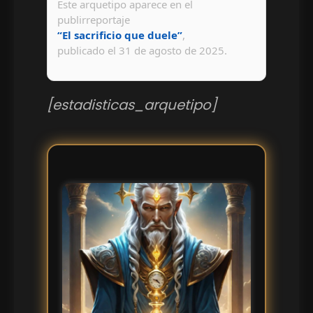
Este arquetipo aparece en el
publirreportaje
“El sacrificio que duele”
,
publicado el
31 de agosto de 2025
.
[estadisticas_arquetipo]