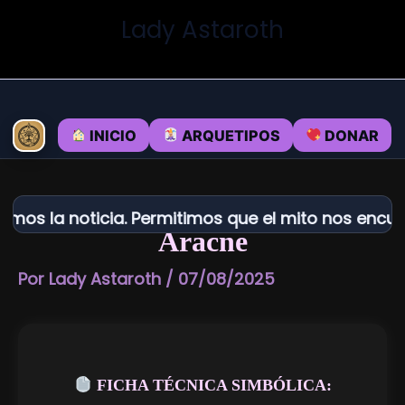
Ir
Lady Astaroth
al
contenido
INICIO
ARQUETIPOS
DONAR
s la noticia. Permitimos que el mito nos encuentr
Aracne
Por
Lady Astaroth
/
07/08/2025
FICHA TÉCNICA SIMBÓLICA: