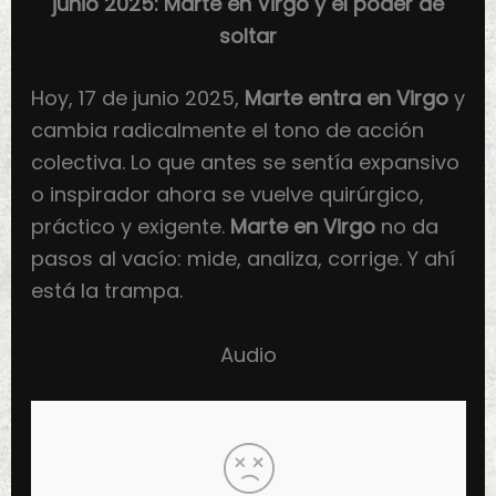
junio 2025: Marte en Virgo y el poder de
soltar
Hoy, 17 de junio 2025,
Marte entra en Virgo
y
cambia radicalmente el tono de acción
colectiva. Lo que antes se sentía expansivo
o inspirador ahora se vuelve quirúrgico,
práctico y exigente.
Marte en Virgo
no da
pasos al vacío: mide, analiza, corrige. Y ahí
está la trampa.
Audio