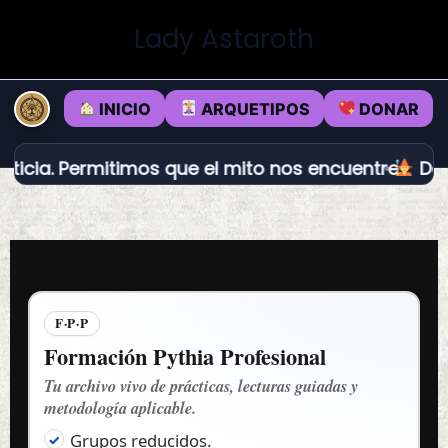
Ir
Lady Astaroth
al
contenido
INICIO
ARQUETIPOS
DONAR
 Permitimos que el mito nos encuentre.
Dédalo vs
F·P·P
Formación Pythia Profesional
Tu archivo vivo de prácticas, lecturas guiadas y
metodología aplicable.
Grupos reducidos.