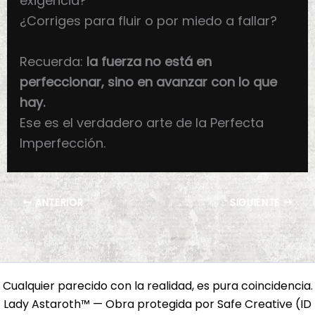
exigencia?
¿Corriges para fluir o por miedo a fallar?
Recuerda:
la fuerza no está en
perfeccionar, sino en avanzar con lo que
hay.
Ese es el verdadero arte de la Perfecta
Imperfección.
ANTERIOR
SIGUIENTE
Cualquier parecido con la realidad, es pura coincidencia.
Lady Astaroth™ — Obra protegida por Safe Creative (ID