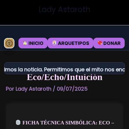
Ir
Lady Astaroth
al
contenido
INICIO
ARQUETIPOS
DONAR
os la noticia. Permitimos que el mito nos encuen
Eco/Echo/Intuición
Por
Lady Astaroth
/
09/07/2025
FICHA TÉCNICA SIMBÓLICA: ECO –