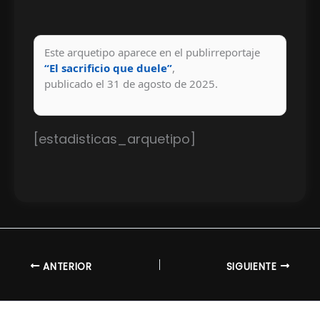
Este arquetipo aparece en el publirreportaje
“El sacrificio que duele”
,
publicado el
31 de agosto de 2025
.
[estadisticas_arquetipo]
ANTERIOR
SIGUIENTE